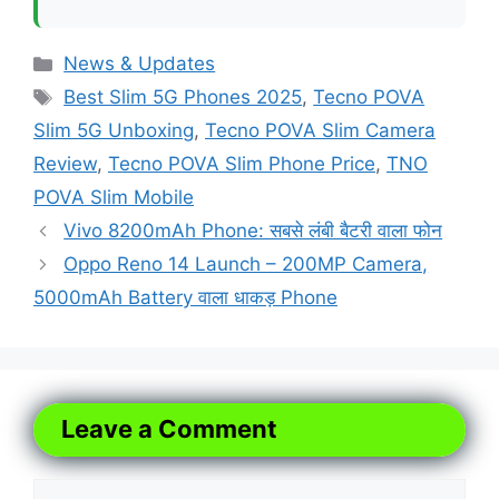
Categories
News & Updates
Tags
Best Slim 5G Phones 2025
,
Tecno POVA
Slim 5G Unboxing
,
Tecno POVA Slim Camera
Review
,
Tecno POVA Slim Phone Price
,
TNO
POVA Slim Mobile
Vivo 8200mAh Phone: सबसे लंबी बैटरी वाला फोन
Oppo Reno 14 Launch – 200MP Camera,
5000mAh Battery वाला धाकड़ Phone
Leave a Comment
Comment