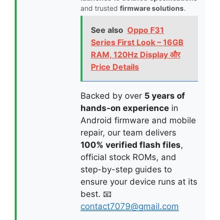
and trusted
firmware solutions
.
See also
Oppo F31
Series First Look – 16GB
RAM, 120Hz Display और
Price Details
Backed by over
5 years of
hands-on experience
in
Android firmware and mobile
repair, our team delivers
100% verified flash files
,
official stock ROMs, and
step-by-step guides to
ensure your device runs at its
best. 📧
contact7079@gmail.com