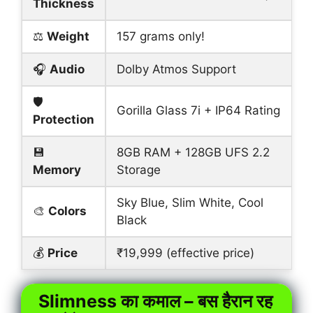
Thickness
⚖️
Weight
157 grams only!
🎧
Audio
Dolby Atmos Support
🛡️
Gorilla Glass 7i + IP64 Rating
Protection
💾
8GB RAM + 128GB UFS 2.2
Memory
Storage
Sky Blue, Slim White, Cool
🎨
Colors
Black
💰
Price
₹19,999 (effective price)
Slimness का कमाल – बस हैरान रह