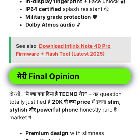
In-display fingerprint
+ Face unlock 🔐
IP64 certified
splash resistant 💦
Military grade protection
🛡️
Dolby Atmos audio
🎵
See also
Download Infinix Note 40 Pro
Firmware + Flash Tool (Latest 2025)
मेरी Final Opinion
दोस्तों,
“ये क्या बना दिया है TECNO ने?”
– यह question
totally justified है
20K से कम price
में इतना
slim,
stylish और powerful phone
honestly rare है
market में.
Premium design
with slimness