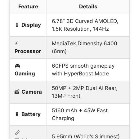
Feature
Details
6.78″ 3D Curved AMOLED,
📱
Display
1.5K Resolution, 144Hz
⚡
MediaTek Dimensity 6400
Processor
(6nm)
🎮
60FPS smooth gameplay
Gaming
with HyperBoost Mode
50MP + 2MP Dual AI Rear,
📸
Camera
13MP Front
5160 mAh + 45W Fast
🔋
Battery
Charging
📏
5.95mm (World’s Slimmest)