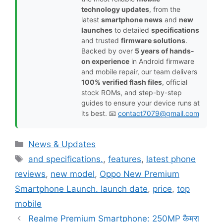
technology updates
, from the
latest
smartphone news
and
new
launches
to detailed
specifications
and trusted
firmware solutions
.
Backed by over
5 years of hands-
on experience
in Android firmware
and mobile repair, our team delivers
100% verified flash files
, official
stock ROMs, and step-by-step
guides to ensure your device runs at
its best. 📧
contact7079@gmail.com
Categories
News & Updates
Tags
and specifications.
,
features
,
latest phone
reviews
,
new model
,
Oppo New Premium
Smartphone Launch. launch date
,
price
,
top
mobile
Realme Premium Smartphone: 250MP कैमरा