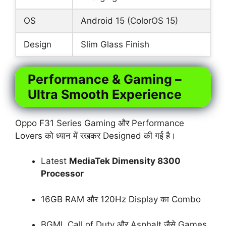
OS
Android 15 (ColorOS 15)
Design
Slim Glass Finish
Performance & Gaming –
Ultra Smooth Experience
Oppo F31 Series Gaming और Performance
Lovers को ध्यान में रखकर Designed की गई है।
Latest
MediaTek Dimensity 8300
Processor
16GB RAM और 120Hz Display का Combo
BGMI, Call of Duty और Asphalt जैसे Games