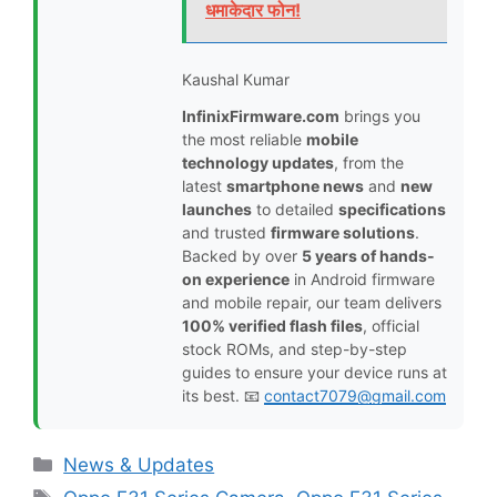
धमाकेदार फोन!
Kaushal Kumar
InfinixFirmware.com
brings you
the most reliable
mobile
technology updates
, from the
latest
smartphone news
and
new
launches
to detailed
specifications
and trusted
firmware solutions
.
Backed by over
5 years of hands-
on experience
in Android firmware
and mobile repair, our team delivers
100% verified flash files
, official
stock ROMs, and step-by-step
guides to ensure your device runs at
its best. 📧
contact7079@gmail.com
Categories
News & Updates
Tags