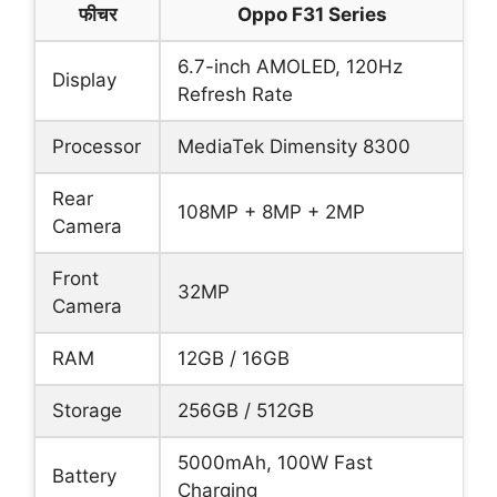
फीचर
Oppo F31 Series
6.7-inch AMOLED, 120Hz
Display
Refresh Rate
Processor
MediaTek Dimensity 8300
Rear
108MP + 8MP + 2MP
Camera
Front
32MP
Camera
RAM
12GB / 16GB
Storage
256GB / 512GB
5000mAh, 100W Fast
Battery
Charging