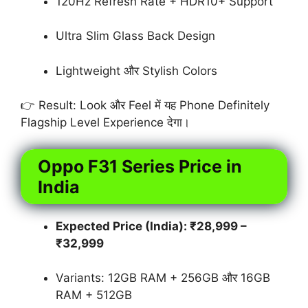
120Hz Refresh Rate + HDR10+ Support
Ultra Slim Glass Back Design
Lightweight और Stylish Colors
👉 Result: Look और Feel में यह Phone Definitely
Flagship Level Experience देगा।
Oppo F31 Series Price in
India
Expected Price (India): ₹28,999 –
₹32,999
Variants: 12GB RAM + 256GB और 16GB
RAM + 512GB