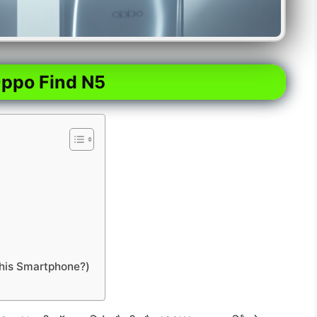
 Oppo Find N5
y This Smartphone?)