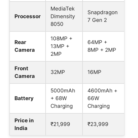
MediaTek
Snapdragon
Processor
Dimensity
7 Gen 2
8050
108MP +
Rear
64MP +
13MP +
Camera
8MP + 2MP
2MP
Front
32MP
16MP
Camera
5000mAh
4600mAh +
Battery
+ 68W
66W
Charging
Charging
Price in
₹21,999
₹23,999
India