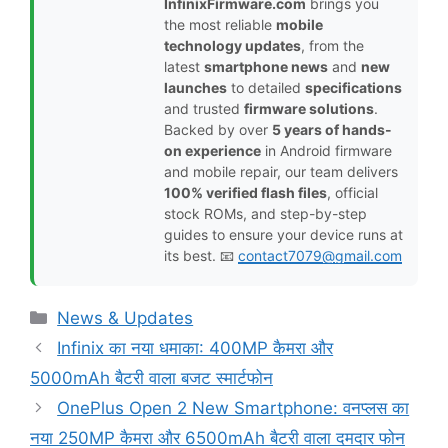
InfinixFirmware.com
brings you
the most reliable
mobile
technology updates
, from the
latest
smartphone news
and
new
launches
to detailed
specifications
and trusted
firmware solutions
.
Backed by over
5 years of hands-
on experience
in Android firmware
and mobile repair, our team delivers
100% verified flash files
, official
stock ROMs, and step-by-step
guides to ensure your device runs at
its best. 📧
contact7079@gmail.com
Categories
News & Updates
Infinix का नया धमाका: 400MP कैमरा और
5000mAh बैटरी वाला बजट स्मार्टफोन
OnePlus Open 2 New Smartphone: वनप्लस का
नया 250MP कैमरा और 6500mAh बैटरी वाला दमदार फोन