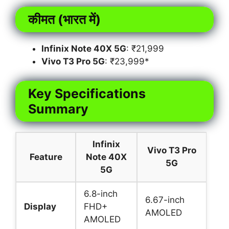
कीमत (भारत में)
Infinix Note 40X 5G
: ₹21,999
Vivo T3 Pro 5G
: ₹23,999*
Key Specifications
Summary
Infinix
Vivo T3 Pro
Feature
Note 40X
5G
5G
6.8-inch
6.67-inch
Display
FHD+
AMOLED
AMOLED