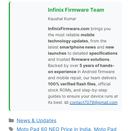
Infinix Firmware Team
Kaushal Kumar
InfinixFirmware.com
brings you
the most reliable
mobile
technology updates
, from the
latest
smartphone news
and
new
launches
to detailed
specifications
and trusted
firmware solutions
.
Backed by over
5 years of hands-
on experience
in Android firmware
and mobile repair, our team delivers
100% verified flash files
, official
stock ROMs, and step-by-step
guides to ensure your device runs at
its best. 📧
contact7079@gmail.com
Categories
News & Updates
Tags
Moto Pad 60 NEO Price in India
,
Moto Pad