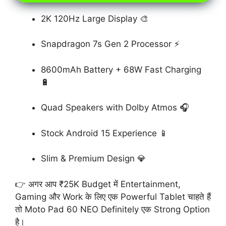
2K 120Hz Large Display 🎨
Snapdragon 7s Gen 2 Processor ⚡
8600mAh Battery + 68W Fast Charging
🔋
Quad Speakers with Dolby Atmos 🎧
Stock Android 15 Experience 📱
Slim & Premium Design 💎
👉 अगर आप ₹25K Budget में Entertainment,
Gaming और Work के लिए एक Powerful Tablet चाहते हैं
तो Moto Pad 60 NEO Definitely एक Strong Option
है।