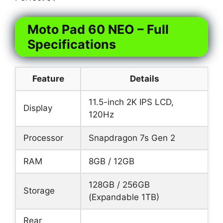
Moto Pad 60 NEO – Full
Specifications
Feature
Details
11.5-inch 2K IPS LCD,
Display
120Hz
Processor
Snapdragon 7s Gen 2
RAM
8GB / 12GB
128GB / 256GB
Storage
(Expandable 1TB)
Rear