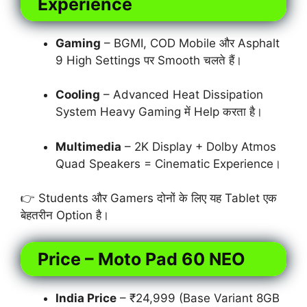
Experience
Gaming
– BGMI, COD Mobile और Asphalt
9 High Settings पर Smooth चलते हैं।
Cooling
– Advanced Heat Dissipation
System Heavy Gaming में Help करता है।
Multimedia
– 2K Display + Dolby Atmos
Quad Speakers = Cinematic Experience।
👉 Students और Gamers दोनों के लिए यह Tablet एक
बेहतरीन Option है।
Price – Moto Pad 60 NEO
India Price
– ₹24,999 (Base Variant 8GB