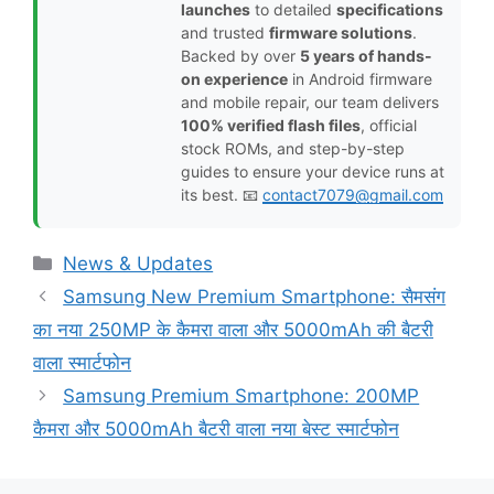
launches
to detailed
specifications
and trusted
firmware solutions
.
Backed by over
5 years of hands-
on experience
in Android firmware
and mobile repair, our team delivers
100% verified flash files
, official
stock ROMs, and step-by-step
guides to ensure your device runs at
its best. 📧
contact7079@gmail.com
Categories
News & Updates
Samsung New Premium Smartphone: सैमसंग
का नया 250MP के कैमरा वाला और 5000mAh की बैटरी
वाला स्मार्टफोन
Samsung Premium Smartphone: 200MP
कैमरा और 5000mAh बैटरी वाला नया बेस्ट स्मार्टफोन