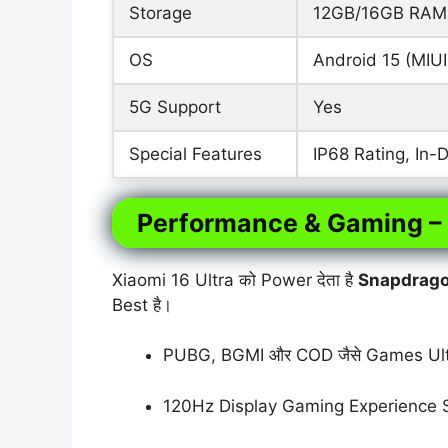
Storage
12GB/16GB RAM
OS
Android 15 (MIUI
5G Support
Yes
Special Features
IP68 Rating, In-
Performance & Gaming –
Xiaomi 16 Ultra को Power देता है
Snapdrago
Best है।
PUBG, BGMI और COD जैसे Games Ultra 
120Hz Display Gaming Experience S