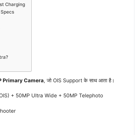
ast Charging
l Specs
k
tra?
 Primary Camera
, जो OIS Support के साथ आता है।
IS) + 50MP Ultra Wide + 50MP Telephoto
Shooter