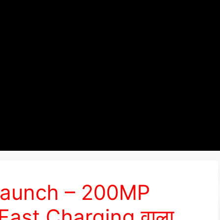
 Launch – 200MP
ast Charging वाला