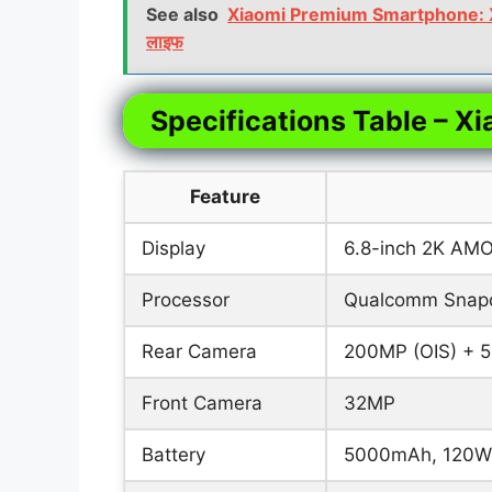
See also
Xiaomi Premium Smartphone: Xiaom
लाइफ
Specifications Table – Xi
Feature
Display
6.8-inch 2K AMO
Processor
Qualcomm Snapd
Rear Camera
200MP (OIS) + 5
Front Camera
32MP
Battery
5000mAh, 120W 