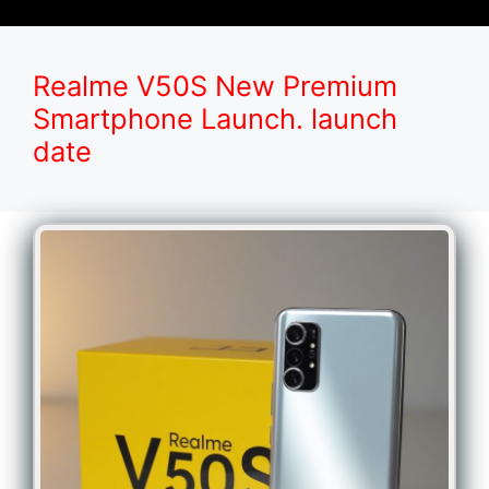
Realme V50S New Premium
Smartphone Launch. launch
date